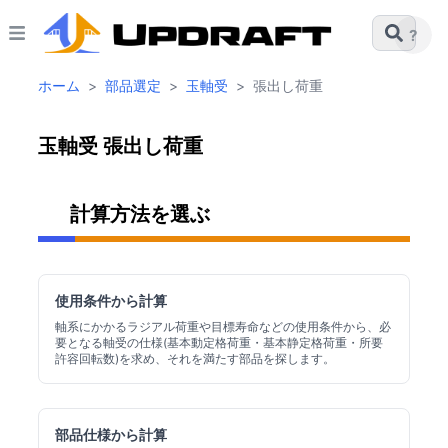
?
ホーム
>
部品選定
>
玉軸受
>
張出し荷重
玉軸受 張出し荷重
計算方法を選ぶ
使用条件から計算
軸系にかかるラジアル荷重や目標寿命などの使用条件から、必
要となる軸受の仕様(基本動定格荷重・基本静定格荷重・所要
許容回転数)を求め、それを満たす部品を探します。
部品仕様から計算