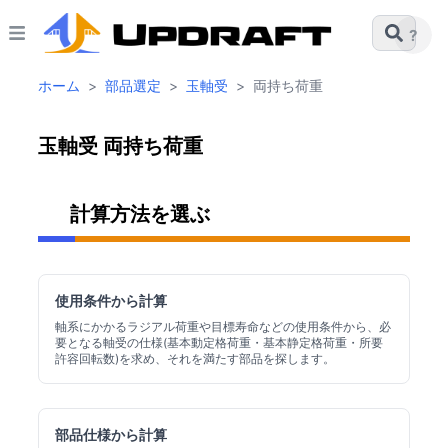
?
ホーム
>
部品選定
>
玉軸受
>
両持ち荷重
玉軸受 両持ち荷重
計算方法を選ぶ
使用条件から計算
軸系にかかるラジアル荷重や目標寿命などの使用条件から、必
要となる軸受の仕様(基本動定格荷重・基本静定格荷重・所要
許容回転数)を求め、それを満たす部品を探します。
部品仕様から計算